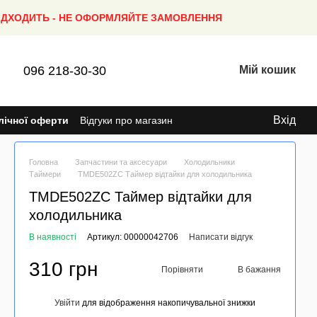
ПІДХОДИТЬ - НЕ ОФОРМЛЯЙТЕ ЗАМОВЛЕННЯ
096 218-30-30
Мій кошик
Вхід
лічної оферти
Відгуки про магазин
Головна
Запчастини та аксесуари
Холодильники
Таймери
TMDE502ZC Таймер відтайки для холодильника
TMDE502ZC Таймер відтайки для
холодильника
В наявності
Артикул: 00000042706
Написати відгук
310 грн
Порівняти
В бажання
Увійти
для відображення накопичувальної знижки
%