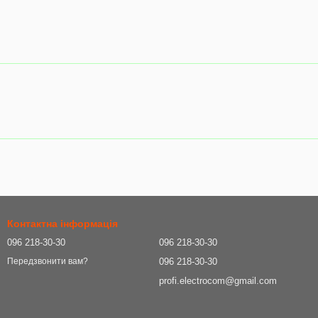
Контактна інформація
096 218-30-30
096 218-30-30
096 218-30-30
Передзвонити вам?
profi.electrocom@gmail.com