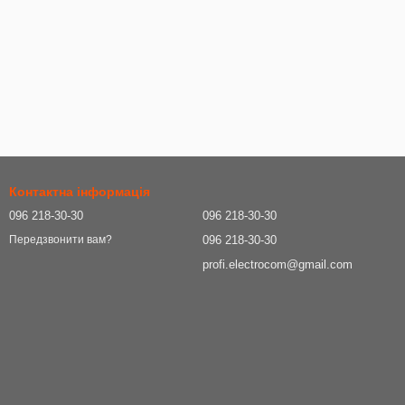
Контактна інформація
096 218-30-30
096 218-30-30
096 218-30-30
Передзвонити вам?
profi.electrocom@gmail.com