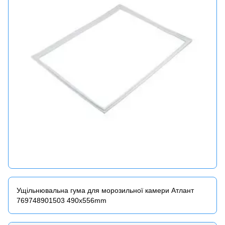
Ущільнювальна гума для морозильної камери Атлант
769748901503 490x556mm