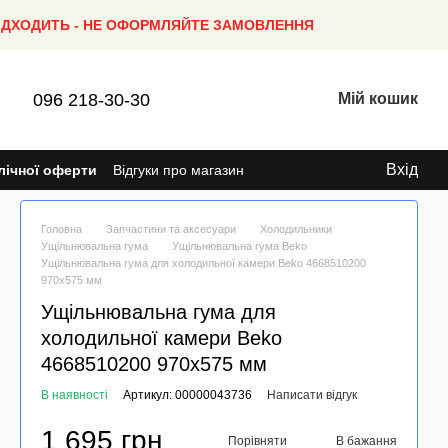
ПІДХОДИТЬ - НЕ ОФОРМЛЯЙТЕ ЗАМОВЛЕННЯ
096 218-30-30
Мій кошик
Вхід
лічної оферти
Відгуки про магазин
Головна
Запчастини та аксесуари
Холодильники
Ущільнювальна гума
Ущільнювальна гума Beko
Ущільнювальна гума для холодильної камери Beko 4668510200
970x575 мм
Ущільнювальна гума для
холодильної камери Beko
4668510200 970x575 мм
В наявності
Артикул: 00000043736
Написати відгук
1 695 грн
Порівняти
В бажання