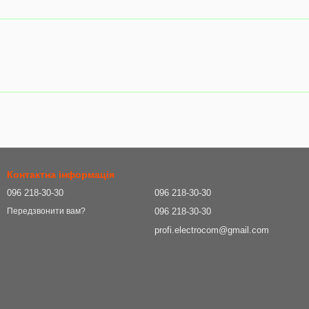
Контактна інформація
096 218-30-30
096 218-30-30
096 218-30-30
Передзвонити вам?
profi.electrocom@gmail.com