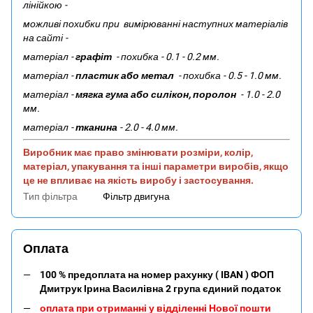
лінійкою -
можливі похибки при вимірюванні наступних матеріалів
на сайті -
матеріал -
графіт
- похибка - 0.1 - 0.2 мм.
матеріал -
пластик або метал
- похибка - 0.5 - 1.0 мм.
матеріал -
мягка гума або силікон, поролон
- 1.0 - 2.0
мм.
матеріал -
тканина
- 2.0 - 4.0 мм.
Виробник має право змінювати розміри, колір,
матеріал, упакування та інші параметри виробів, якщо
це не впливає на якість виробу і застосування.
Тип фільтра
Фільтр двигуна
Оплата
100 % предоплата на номер рахунку ( IBAN ) ФОП
Дмитрук Ірина Василівна 2 група єдиний податок
оплата при отриманні у відділенні Нової пошти