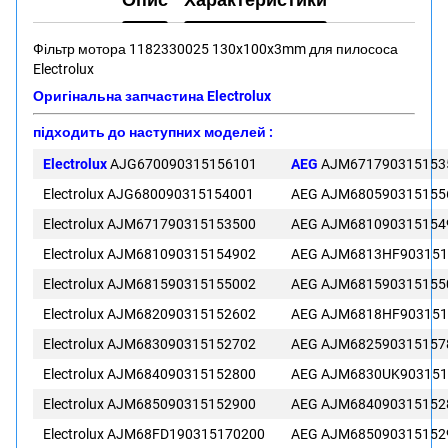
Фільтр мотора 1182330025 130x100x3mm для пилососа
Electrolux
Оригінальна запчастина Electrolux
підходить до наступних моделей :
Electrolux
AJG670090315156101
AEG
AJM671790315153
Electrolux AJG680090315154001
AEG AJM680590315155
Electrolux AJM671790315153500
AEG AJM681090315154
Electrolux AJM681090315154902
AEG AJM6813HF903151
Electrolux AJM681590315155002
AEG AJM681590315155
Electrolux AJM682090315152602
AEG AJM6818HF903151
Electrolux AJM683090315152702
AEG AJM682590315157
Electrolux AJM684090315152800
AEG AJM6830UK903151
Electrolux AJM685090315152900
AEG AJM684090315152
Electrolux AJM68FD190315170200
AEG AJM685090315152