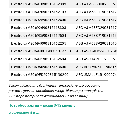
Electrolux ASC691090315162303
AEG AJM6850UK903151
Electrolux ASC692090315162103
AEG AJM68FD19031517
Electrolux ASC692590315162400
AEG AJM68FD19031517
Electrolux ASC692690315163303
AEG AJM68FD29031517
Electrolux ASC693590315162504
AEG AJM68SP19031515
Electrolux ASC694090315162205
AEG AJM68SP29031515
Electrolux ASC6940UK90315164400
AEG ASC69FD29031519
Electrolux ASC694590315162604
AEG ASCHARDFL903151
Electrolux ASC695090315163600
AEG ASCPARKETT90315
Electrolux ASC69FD290315190200
AEG JMALLFLR+900274
Також підходить для інших пилососів, якщо дозволяє
розмір : (рамки, посадкове місце, діаметри отворів та
інші параметри для встановлення чи заміни).
Потребує заміни – кожні 3-12 місяців
в залежності від :