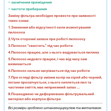
– засмічення приміщення
– частоти прибирання
Заміну фільтра необхідно провести при наявності
таких ознак:
1.Зниження або відсутності сили всмоктування
пилососа
2.Чути сторонні запахи при роботі пилососу
3.Пилосос “свистить” під час роботи
4.Пилосос працює, але з нього видувається пилюка
5.Пилосос недовго працює, і час від часу сам
вимикається
6.Пилосос сильно нагрівається під час роботи
7.При огляді фільтр змінив колір на сірий або чорний,
погано просвічується, з нього сиплеться пил та
частинки сміття, має неприємний запах ...
8.Пошкоджено чи деформовано фільтрувальний
матеріал або корпуса фільтра
Всі розміри зроблено штангенциркулем та металевою