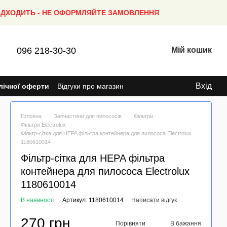
ПІДХОДИТЬ - НЕ ОФОРМЛЯЙТЕ ЗАМОВЛЕННЯ
096 218-30-30
Мій кошик
Вхід
лічної оферти
Відгуки про магазин
Головна
Запчастини для пилососів
Фільтри
Фільтри Electrolux
Фільтр-сітка для HEPA фільтра контейнера для пилососа Electrolux
1180610014
Фільтр-сітка для HEPA фільтра
контейнера для пилососа Electrolux
1180610014
В наявності
Артикул: 1180610014
Написати відгук
270 грн
Порівняти
В бажання