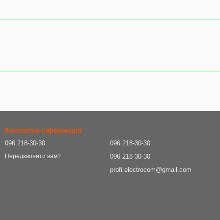
Контактна інформація
096 218-30-30
096 218-30-30
096 218-30-30
Передзвонити вам?
profi.electrocom@gmail.com