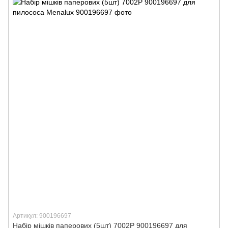
Артикул: 900196697
Набір мішків паперових (5шт) 7002P 900196697 для