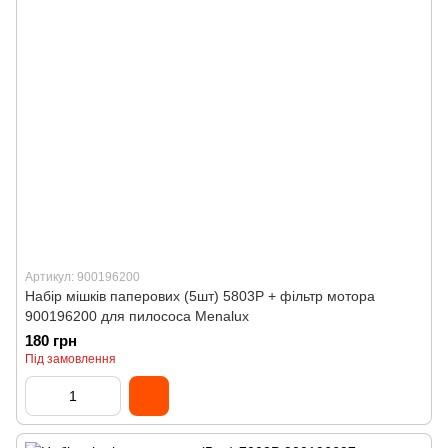
Артикул: 900196200
Набір мішків паперових (5шт) 5803P + фільтр мотора
900196200 для пилососа Menalux
180 грн
Під замовлення