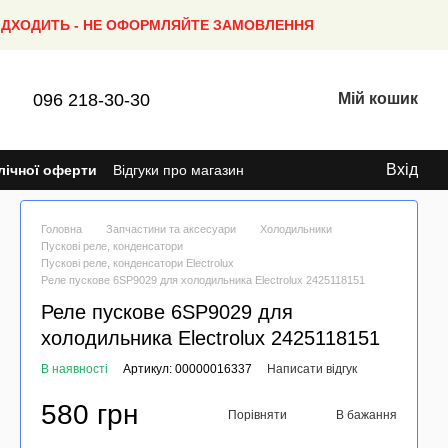
ПІДХОДИТЬ - НЕ ОФОРМЛЯЙТЕ ЗАМОВЛЕННЯ
096 218-30-30
Мій кошик
Вхід
лічної оферти
Відгуки про магазин
Головна
Запчастини та аксесуари
Холодильники
Пускові реле, конденсатори
Пускові реле, конденсатори Electrolux
Реле пускове 6SP9029 для холодильника Electrolux 2425118151
Реле пускове 6SP9029 для
холодильника Electrolux 2425118151
В наявності
Артикул: 00000016337
Написати відгук
580 грн
Порівняти
В бажання