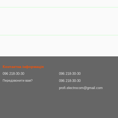
Контактна інформація
096 218-30-30
096 218-30-30
096 218-30-30
Передзвонити вам?
profi.electrocom@gmail.com